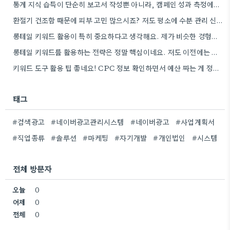
통계 지식 습득이 단순히 보고서 작성뿐 아니라, 캠페인 성과 측정에도 도움이 된다니 흥미롭네요.
환절기 건조함 때문에 피부 고민 많으시죠? 저도 평소에 수분 관리 신경 쓰느라 시간 오래 뺏깁니다.
롱테일 키워드 활용이 특히 중요하다고 생각해요. 제가 비슷한 경험을 할 때, 너무 일반적인 키워드에 집중했더니…
롱테일 키워드를 활용하는 전략은 정말 핵심이네요. 저도 이전에는 너무 넓은 범위의 키워드에 집중해서 예산을 낭비했던…
키워드 도구 활용 팁 좋네요! CPC 정보 확인하면서 예산 짜는 게 정말 중요할 것 같아요.
태그
#검색광고
#네이버광고관리시스템
#네이버광고
#사업계획서
#직업종류
#솔루션
#마케팅
#자기개발
#개인법인
#시스템
전체 방문자
오늘
0
어제
0
전체
0