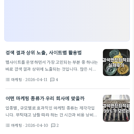
검색 결과 상위 노출, 사이트맵 활용법
웹사이트를 운영하면서 가장 고민되는 부분 중 하나는
바로 검색 결과 상위에 노출되는 것입니다. 많은 시간
과 비용을 투자해 멋진 웹사이트를 구축했지만, 정작
마케팅
· 2026-04-11
4
format_list_bulleted
textsms
사용자들이 찾지 못한다면 무용지물이 될 수 있습니
다. 이럴 때 실질적인 도움을 줄 수 있는 것이 바로 사
이트맵입니다. 사이트맵은 웹사이트의 구조를 검색
어떤 마케팅 종류가 우리 회사에 맞을까
엔진에게 알려주는 지도와 같습니다. 단순히 페이지
업종별, 규모별로 효과적인 마케팅 종류는 제각각입
목록을 나열하는 것이 아니라, 각 페이지의 중요도나
니다. 무턱대고 남들 따라 하는 건 시간과 비용 낭비일
관계를 명확히 보여줌으로써 검색 엔진이 우리 웹사이
뿐입니다. 저 역시 10년 넘게 마케팅 현장에 있으면서
트를 더 잘 이해하고 색인화하도록 돕는 역할을 하죠.
마케팅
· 2026-04-10
2
format_list_bulleted
textsms
수많은 시행착오를 겪었습니다. 그래서 오늘은 실질
특히 신규 웹사이트를 론칭했거나, 웹사이트 구조를