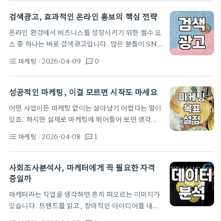
적으로 우리 회사가 어떤 마케팅 종류를 선택해야 할
크게 변경했을 때 그 중요성은…
지, 그 고민을 덜어드릴 수 있는 실질적인 판단 기준을
검색광고, 효과적인 온라인 홍보의 핵심 전략
제시해 드리겠습니다. 타겟 고객 분석 없이 마케팅 종
온라인 환경에서 비즈니스를 성장시키기 위한 필수 요
류를 논하지 마라 가장 먼저 해야 할 일은 바로 타겟 고
소 중 하나는 바로 검색광고입니다. 많은 분들이 SNS
객에 대한 깊이 있는 분석입니다. 누가 우리 제품이나
홍보나 콘텐츠 마케팅에 집중하는 경향이 있지만, 실
서비스를 구매하는가? 그들은 어떤 채널을 통해 정보
마케팅
· 2026-04-09
0
format_list_bulleted
textsms
제 구매 전환율을 높이는 데는 검색광고의 역할이 절
를 얻고, 어떤 메시지에 반응하는가? 이…
대적이죠. 고객이 특정 니즈를 가지고 직접 검색하는
순간을 포착하여 우리 제품이나 서비스를 노출시키는
성공적인 마케팅, 이걸 모르면 시작도 마세요
방식이기 때문입니다. 단순한 노출을 넘어, 잠재 고객
어떤 사업이든 마케팅 없이는 살아남기 어렵다는 말이
의 구매 의도를 파악하고 이에 맞는 광고 메시지를 전
있죠. 하지만 실제로 마케팅에 뛰어들어 보면 생각보
달하는 것이 중요합니다. 검색광고, 왜 지금 중요할까
다 많은 함정이 기다리고 있습니다. 특히 경험이 부족
요? 과거에는 TV나 인쇄 광고가 주를 이루었지만, 이
마케팅
· 2026-04-08
1
format_list_bulleted
textsms
한 분들이라면 더욱 그렇습니다. 단순히 멋진 광고 문
제 소비자의 정보 탐색 과정은 대부분 온라인으로 이
구나 감성적인 슬로건만으로는 고객의 마음을 사로잡
동했습니다. 특히 검색 엔진은 소비자가 원하는…
기 어렵습니다. 오늘 이야기는 오랜 시간 현장에서 잔
사회조사분석사, 마케터에게 꼭 필요한 자격
뼈가 굵은 마케터의 시선으로, 실질적인 성과를 내기
증일까
위한 마케팅의 핵심과 흔히 저지르는 실수들을 짚어보
마케터라는 직업을 생각하면 흔히 떠오르는 이미지가
는 시간입니다. 마케팅 목표, 제대로 설정하고 있습니
있습니다. 트렌드를 읽고, 창의적인 아이디어를 내고,
까? 마케팅을 시작하기 전에 가장 먼저 해야 할 일은
화려한 캠페인을 기획하는 모습이죠. 하지만 그 이면