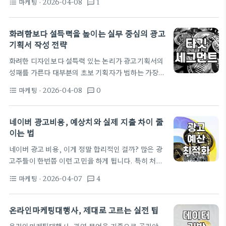
명확한 목표 설정입니다. '매출 증대'라는 추상적인 목
마케팅
· 2026-04-08
1
format_list_bulleted
textsms
에는 복잡한 데이터를 분석하고, 시장의 목소리에 귀
표로는 구체적인 실행 전략을 세우기 어렵습니다. 예
기울이며, 객관적인 근거를 바탕으로 의사결정을 내
를…
리는 과정이 숨어 있습니다. 바로 이 지점에서 사회조
화려함보다 설득력을 높이는 실무 중심의 광고
사분석사 자격증이 마케터에게 생각보다 유용할 수 있
기획서 작성 전략
다는 점을 이야기해볼까 합니다. 사회조사분석사라는
화려한 디자인보다 설득력 있는 논리가 광고기획서의
이름 자체가 다소 어렵게 느껴질 수 있습니다. 하지만
성패를 가른다 대부분의 초보 기획자가 범하는 가장
이 자격증은 단순히 통계 지식을 테스트하는 것을 넘
큰 실수는 눈에 띄는 템플릿과 화려한 도식화에 매몰
어, 실제 현장에서 발생하는 다양한 문제들을 체계적
마케팅
· 2026-04-08
0
format_list_bulleted
textsms
되는 일이다. 수많은 광고주를 만나고 제안을 던져본
으로 파악하고 해결하는 능력을 길러준다고 저는 생각
경험에 비춰볼 때, 결정권자가 기획서를 훑어보는 시
합니다. 설문지를 설계하고, 데이터를 수집하며,…
간은 채 5분을 넘기지 않는다. 그 짧은 시간 안에 그들
네이버 광고비용, 예상치와 실제 지출 차이 줄
이 찾는 것은 우리 브랜드의 고충을 정확히 꿰뚫고 있
이는 법
는가와 그에 대한 해답이 현실적인가 하는 점이다. 예
네이버 광고 비용, 이게 정말 합리적인 걸까? 많은 광
쁜 슬라이드 50장보다 송곳 같은 통찰이 담긴 10장이
고주들이 한번쯤 이런 고민을 하게 됩니다. 특히 처음
훨씬 강력한 힘을 발휘하는 이유가 여기 있다. 광고주
네이버 광고를 시작하는 분들이나, 기존 캠페인의 효
가 수십억 원의 예산을 집행하기로 결정하는 과정은
마케팅
· 2026-04-07
4
format_list_bulleted
textsms
율이 기대만큼 나오지 않는 경우 더욱 그렇습니다. 단
지극히…
순히 '얼마를 써야 한다'는 고정관념에서 벗어나, 우리
비즈니스에 맞는 최적의 네이버 광고비용을 설정하고
온라인마케팅대행사, 제대로 고르는 실전 팁
집행하는 것이 중요합니다. 네이버 광고 예산, 얼마를