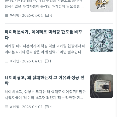
온라인마케팅대행사, 과연 무엇을 기준으로 골라야
책정해야 할까? 네이버 광고비용은 정말 천차만별입
할까? 많은 사업자들이 온라인 마케팅의 필요성을 절
니다. 소상공인이라면 월 10만 원으로도 시작할 수 있
감하며 믿을 만한 파트너를 찾고자 합니다. 하지만 수
지만, 경쟁이 치열한 업종이나 전국 단위의 캠페인을
마케팅
· 2026-04-04
4
format_list_bulleted
textsms
많은 온라인마케팅대행사 중에서 우리 회사에 꼭 맞는
진행한다면 월 수백만 원에서 수천만 원까지도 필요할
곳을 선별하는 것은 쉬운 일이 아닙니다. 단순히 저렴
수 있습니다. 중요한 것은 '우리…
한 비용이나 화려한 제안서에 현혹되어 잘못된 선택을
데이터분석가, 데이터로 마케팅 판도를 바꾸
하면, 시간과 예산만 낭비하는 결과를 초래할 수 있습
다
니다. 경험 많은 마케터라면 이러한 흔한 함정을 피하
마케팅 데이터분석가의 핵심 역할 마케팅 현장에서 데
고 싶어 할 것입니다. 성공적인 파트너십은 초기 단계
이터분석가의 존재감은 이제 선택이 아닌 필수입니
에서의 신중한 접근에서 시작됩니다. 수십 개의 대행
다. 이들은 단순한 수치 계산가를 넘어, 복잡하게 얽힌
사에 문의하고 제안서를 받는 과정 자체에 최소 2주
마케팅
· 2026-04-03
1
format_list_bulleted
textsms
데이터를 해독하여 비즈니스 성장에 직결되는 인사이
이상 소요될 수 있으며, 각기 다른…
트를 발굴하는 전략가입니다. 마케팅 데이터분석가의
가장 중요한 임무는 고객의 여정을 세밀하게 추적하
네이버광고, 왜 실패하는지 그 이유와 성공 전
고, 각 마케팅 캠페인이 실제 성과에 미치는 영향을 과
략
학적으로 측정하는 것입니다. 여기에는 디지털 광고,
네이버광고, 섣부른 투자는 왜 실패로 이어질까? 많은
콘텐츠 마케팅, 이메일 캠페인 등 모든 접점에서 발생
사업자들이 '네이버 광고면 되겠지'라는 막연한 생각
하는 데이터를 통합적으로 분석하는 작업이 포함됩니
으로 뛰어들었다가 쓴맛을 봅니다. 명확한 목표 설정
다. 구체적으로, 이들은 고객 행동 데이터를 분석하여
마케팅
· 2026-04-02
4
format_list_bulleted
textsms
없이, 혹은 타겟 고객이 무엇을 검색할지에 대한 깊은
가장 효과적인 타겟 고객 세그먼트를 식별하고, 각 세
고민 없이 광고를 집행하는 경우가 대부분이죠. 이렇