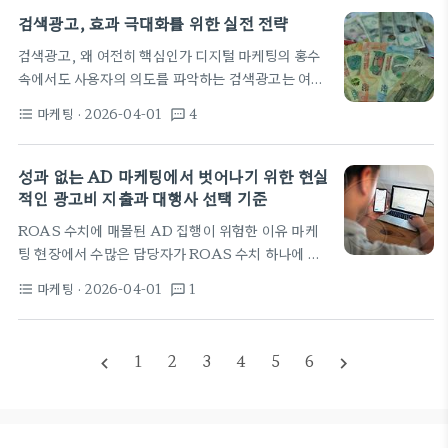
그먼트별로 최적화된 메시지와 채널 전략을…
게 되면 광고비만 허공에 흩뿌리기 십상입니다. 예를
검색광고, 효과 극대화를 위한 실전 전략
들어, 구매 전환율이 0%인데도 클릭당 비용(CPC)
검색광고, 왜 여전히 핵심인가 디지털 마케팅의 홍수
이 3,000원을 넘기는 상황이 발생할 수 있습니다. 또
속에서도 사용자의 의도를 파악하는 검색광고는 여전
한, 광고 문구에 과장되거나 입증되지 않은 내용을 포
히 가장 강력하고 직접적인 채널로 자리매김하고 있습
함하면 계정 정지나 광고 반려의 대상이 되기 쉽습니
마케팅
· 2026-04-01
4
format_list_bulleted
textsms
니다. 온라인에서 무언가를 찾기 위해 검색창에 키워
다. 실제로 경쟁력 있는 캠페인을 운영하려면 최소 월
드를 입력하는 순간, 소비자는 명확한 니즈를 가지고
50만 원 이상의 예산으로 충분한 데이터를…
있습니다. 이때, 우리의 비즈니스가 해당 검색 결과에
성과 없는 AD 마케팅에서 벗어나기 위한 현실
가장 먼저, 가장 눈에 띄게 나타난다면, 이는 곧 잠재
적인 광고비 지출과 대행사 선택 기준
고객을 우리 비즈니스로 바로 연결하는 가장 효율적인
ROAS 수치에 매몰된 AD 집행이 위험한 이유 마케
방법이 됩니다. 마치 길을 잃은 사람이 지도 앱을 켜는
팅 현장에서 수많은 담당자가 ROAS 수치 하나에 일
것처럼, 검색 사용자는 답을 찾고 있기에, 검색광고는
희일비하는 광경을 자주 목격한다. 하지만 광고 수익
그 답을 제공할 수 있는 최적의 순간에 등장하는 것입
마케팅
· 2026-04-01
1
format_list_bulleted
textsms
률이 500%를 넘겼다고 해서 그 캠페인이 반드시 성
니다. 다른…
공했다고 보기는 어렵다. 단기적인 매출을 끌어올리
기 위해 기존 고객을 대상으로 리타겟팅 AD 비중을
1
2
3
4
5
6
navigate_before
navigate_next
과도하게 높이면 장기적인 신규 고객 유입은 끊기게
된다. 이는 결국 마케팅 비용이 갈수록 늘어나는 악순
환의 시작점이 되기도 한다. 성과 중심의 운영 방식은
효율적으로 보이지만 브랜드의 체력을 갉아먹는 선택