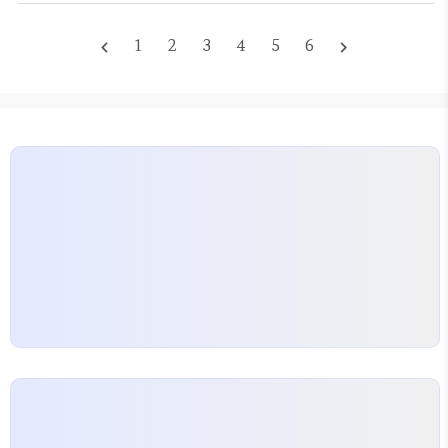
혹합니다. 몇 년 전, 작은 스타트업에서 CI와 전체적
다.…
인 브랜드 아이덴티티를 재정립하는 프로젝트를 진행
1
2
3
4
5
6
navigate_before
navigate_next
한 적이 있습니다. 당시 예산은 약 2,000만 원에서
3,000만 원 사이였고, 기간은 3개월을 잡았죠. 기대
치는 '세련된 디자인으로 우리 서비스의 격을 높이
자'였는데, 결과적으로 디자인은 훌륭했지만 마케팅
성과로 즉각 이어지지는 않았습니다. 흔히 저지르는
치명적인 실수 가장 많은 분이 범하는 실수는 '브랜딩
을 디자인 산출물로만 정의하는 것'입니다.…