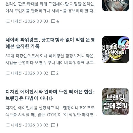
온라인 판로 확대를 위해 고민해야 할 지점들 온라인
리미어프로를 쓰는 눈치였다. 나중에 막히면 물어볼
에서 무언가를 판매하거나 서비스를 홍보하려 할 때,
사람이 있어야 할 것 같아서 결국 대세를 따랐다. 처음
가장 먼저 마주하는 벽은 막연함입니다. 최근 쿠팡이
프로그램을 깔고 켰을 때, 그 수많은 패널과…
마케팅
· 2026-08-03
4
format_list_bulleted
textsms
츠가 전통시장과 협업하거나, 성남시가 청년 창업가
를 위해 실무 교육을 지원하는 사례들은 공통적으로
'온라인 판로 확보'가 핵심임을 보여줍니다. 하지만 대
네이버 파워링크, 광고대행사 없이 직접 운영
규모 기획전이나 정부 지원 사업 없이 스스로 시작하
해본 솔직한 기록
는 개인 사업자나 소규모 기업 입장에서는, 구체적으
30대 직장인으로서 회사 마케팅을 담당하거나 작은
로 어디서부터 손을 대야 할지 막막할 때가 많습니다.
사업을 운영하다 보면 누구나 네이버 파워링크 광고를
단순히 스마트스토어 사업자등록을 마치고 상품을 올
한 번쯤 고민하게 됩니다. 대행사에 맡기자니 수수료
린다고 해서 바로 매출이 일어나는 것도 아니기 때문
마케팅
· 2026-08-02
2
format_list_bulleted
textsms
가 아깝고, 직접 하자니 광고 키워드 선정부터 입찰가
입니다. 키워드 조합과 검색 최적화의 현실적인 활용
조절까지 막막하죠. 사실 저도 처음엔 광고대행사 순
마케팅의 시작은…
위가 높은 곳을 찾아 상담도 받아보고, 퍼포먼스 마케
디자인 에이전시와 일하며 느낀 뼈아픈 현실:
터들이 쓴다는 온갖 분석 툴을 기웃거렸습니다. 하지
브랜딩은 마법이 아니다
만 결론부터 말하자면, 네이버 파워링크 광고는 '돈을
디자인 에이전시를 선정하고 리브랜딩이나 BX 프로
들이부으면 무조건 성과가 난다'는 공식이 통하지 않
젝트를 시작할 때, 많은 경영진이 '이 작업만 마치면
는 영역입니다. 제가 처음 파워링크를 직접 운영했을
매출이 오르겠지'라는 환상에 빠집니다. 솔직히 말해
때의 일입니다. 예산은 월 50만 원으로 잡고 경쟁이
마케팅
· 2026-08-02
1
format_list_bulleted
textsms
서, 30대인 제가 현장에서 겪어보니 결과물은 훨씬 냉
치열한 키워드에 무작정 입찰가를 높게 설정했습니