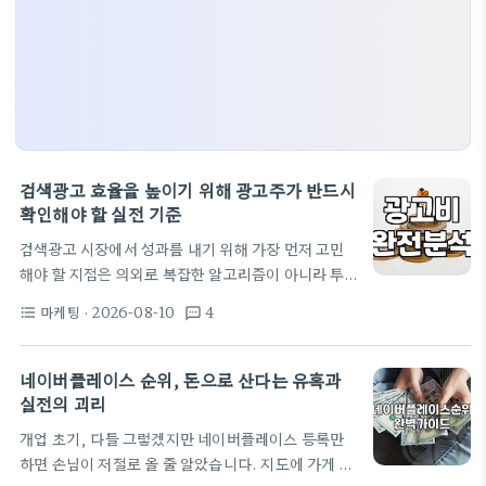
검색광고 효율을 높이기 위해 광고주가 반드시
확인해야 할 실전 기준
검색광고 시장에서 성과를 내기 위해 가장 먼저 고민
해야 할 지점은 의외로 복잡한 알고리즘이 아니라 투
입 대비 산출의 논리이다. 많은 이들이 인스타그램마
마케팅
· 2026-08-10
4
format_list_bulleted
textsms
케팅이나 블로그체험단모집과 같은 휘발성 홍보 수단
에 눈을 돌리지만, 정작 잠재 고객이 명확한 의도를 가
지고 검색창에 단어를 입력할 때 노출되는 광고시스템
네이버플레이스 순위, 돈으로 산다는 유혹과
은 비즈니스의 생존과 직결된다. 단순히 노출 빈도를
실전의 괴리
높이는 것이 목적이 아니라 구매 가능성이 높은 유저
개업 초기, 다들 그렇겠지만 네이버플레이스 등록만
를 선별하여 우리 매장이나 서비스로 유입시키는 과정
하면 손님이 저절로 올 줄 알았습니다. 지도에 가게 이
이 핵심이다. 검색광고 운영 과정에서 흔히 저지르는