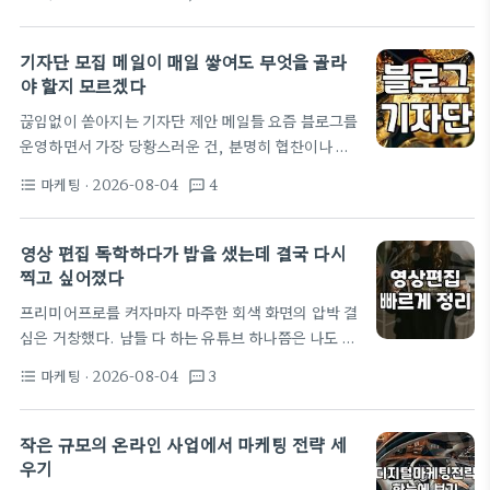
많은 기업이 R프로그램을 활용한 통계 분석이나 빅데
력적입니다. 하지만 여기서…
이터 처리 기술을 마케팅 실무에 도입하고 있는데, 이
는 단순히 광고 효율을 높이는 것을 넘어 서비스의 온
기자단 모집 메일이 매일 쌓여도 무엇을 골라
사이트 마케팅 전략을 정교화하기 위함입니다. 예전
야 할지 모르겠다
에는 막연히 유입수를 늘리는 데 급급했다면, 이제는
끊임없이 쏟아지는 기자단 제안 메일들 요즘 블로그를
방문자가 어떤 경로로 들어와서 어떤 상품 페이지에
운영하면서 가장 당황스러운 건, 분명히 협찬이나 광
오래 머무는지, 구매 전환까지의 병목 구간은 어디인
고와는 거리를 두겠다고 다짐했음에도 불구하고 매일
지 분석하는 것이 필수가 되었습니다. 현장에서는 티
마케팅
· 2026-08-04
4
format_list_bulleted
textsms
아침 메일함에 쌓이는 '기자단 모집' 메일들이다. 솔직
블이나 다양한 데이터 솔루션을 활용해 캠페인 성과를
히 말하면 처음에는 이런 제안이 오면 내가 글을 잘 쓰
실시간으로 모니터링합니다.…
고 있는 건가 싶어서 기분이 살짝 좋기도 했다. 그런데
영상 편집 독학하다가 밤을 샜는데 결국 다시
이게 매일같이 반복되니까 이제는 그냥 스팸 메일처럼
찍고 싶어졌다
느껴지기 시작했다. 보통 메일 내용을 보면 '원고는 다
프리미어프로를 켜자마자 마주한 회색 화면의 압박 결
작성해 드리니 그대로 올리기만 하세요' 혹은 '가이드
심은 거창했다. 남들 다 하는 유튜브 하나쯤은 나도 해
라인에 맞춰 사진만 몇 장 찍어주시면 됩니다' 같은 내
볼 수 있지 않을까 싶었다. 어차피 회사 다니면서 틈틈
용이 전부다. 이런 광고 대행사들이 도대체 내 블로그
마케팅
· 2026-08-04
3
format_list_bulleted
textsms
이 기록하고 싶었던 것도 있고. 그래서 호기롭게 어도
를…
비 프리미어프로를 결제했다. 한 달에 2만 4천 원인가
나가는 것 같은데, 일단 지르고 보면 어떻게든 하게 되
작은 규모의 온라인 사업에서 마케팅 전략 세
겠지 싶었다. 사실 다빈치 리졸브가 무료라길래 그걸
우기
써볼까도 고민했다. 그런데 주변에 물어보니 다들 프