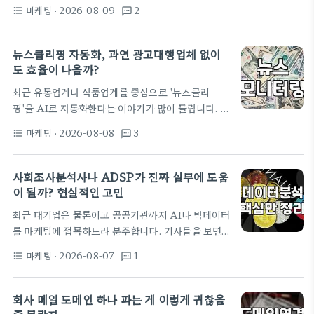
름이 뜨는 것만으로도 일단 반은 성공했다고 생각했
치명적 실수 대부분의 초보 광고주들은 검색광고 예산
마케팅
· 2026-08-09
2
format_list_bulleted
textsms
죠. 하지만 현실은 냉정했습니다. 3개월이 지나도 조
을 설정할 때 무작정 높은 순위에 집착하는 경향이…
회 수는 한 자릿수에 머물렀고, 주변 맛집들은 어떻게
저렇게 상단에 있는지 의문만 커지더군요. 그때 접한
뉴스클리핑 자동화, 과연 광고대행업체 없이
게 소위 말하는 '리워드 트래픽'이나 순위 조작 광고였
도 효율이 나올까?
습니다. 결론부터 말하자면, 저는 그 유혹에 흔들렸다
최근 유통업계나 식품업계를 중심으로 '뉴스클리
가 적지 않은 수업료만 날렸습니다. 직접 겪어본 리워
핑'을 AI로 자동화한다는 이야기가 많이 들립니다. 4
드 트래픽의 실체 처음엔 월 20~30만 원 정도면 랭킹
시간 걸리던 일을 5분 만에 끝낸다는 홍보 문구를 보
이 올라간다는 말에 혹했습니다. 업체는 마치 과학적
마케팅
· 2026-08-08
3
format_list_bulleted
textsms
면, 저처럼 매일 아침 언론 모니터링에 1~2시간씩 쏟
인 마케팅인 것처럼 데이터 그래프를…
는 실무자 입장에서는 솔깃할 수밖에 없죠. 하지만 실
제 현장에서 겪어보면 이야기는 조금 다릅니다. 제가
사회조사분석사나 ADSP가 진짜 실무에 도움
작년에 브랜드 평판 관리를 위해 뉴스클리핑 자동화
이 될까? 현실적인 고민
툴을 직접 도입해 운영해 봤는데, 결론부터 말하자면
최근 대기업은 물론이고 공공기관까지 AI나 빅데이터
기대만큼 완벽하지 않았습니다. 툴 도입 전후의 현실
를 마케팅에 접목하느라 분주합니다. 기사들을 보면
적인 격차 예전에는 매일 아침 8시에 출근해서 주요
마치 당장이라도 SQLD나 ADSP 같은 자격증을 따
경제신문과 전자신문, 그리고 포털의 키워드 검색 결
마케팅
· 2026-08-07
1
format_list_bulleted
textsms
고 AI 툴을 쓰면 성과가 날 것처럼 말하지만, 현업에
과를 일일이 엑셀에 정리했습니다. 당시 시간은 대
서 10년 가까이 마케터로 굴러본 입장에서는 솔직히
략…
반신반의합니다. 얼마 전 우리 팀 주니어들도 사회조
회사 메일 도메인 하나 파는 게 이렇게 귀찮을
사분석사 자격증 준비를 고민하길래, 제가 직접 겪은