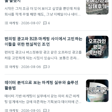
줄 몰랐지
경험을 바탕으로 현실적인 조언을 해봤습니다. 자격
시작은 그저 조금 더 있어 보이고 싶었을 뿐인데 처음
증, 과연 실무의 치트키일까? 솔직히 말하자면, 실무
회사를 작게 꾸릴 때만 해도, 그냥 지메일이나 네이버
에서 자격증 자체가 밥 먹여주는 경우는 드뭅니다. 저
메일을 써도 별 상관없다고 생각했다. 어차피 외부랑
도 몇 년 전 데이터 역량을 키우겠다고 퇴근 후 3개월
마케팅
· 2026-08-07
4
format_list_bulleted
textsms
연락할 일이 그렇게 많지도 않았고, 무엇보다 무료니
간 100만 원 가까이 들여 강의를 듣고 시험…
까. 그런데 막상 거래처 사람들을 만나서 명함을 건네
고, 이메일 주소를 적어달라는 말을 들을 때마다 조금
편의점 광고와 B2B 마케팅 사이에서 고민하는
씩 머뭇거려지는 건 어쩔 수 없더라. 'info@회사이
이들을 위한 현실적인 조언
름.com' 같은 주소가 있는 것과
편의점 광고나 버스정류장 광고 같은 오프라인 광고를
'
company_name123@naver.com
'인 것은 느
처음 고민하게 되는 시점이 있습니다. 보통은 온라인
낌부터 다르니까. 특히 B2B 미팅을 앞두고 있을 때는
DA 광고 효율이 바닥을 칠 때, 혹은 '브랜딩'이라는
더더욱 그랬다. 별거 아닌 것 같아도 상대방은 내 메일
마케팅
· 2026-08-06
3
format_list_bulleted
textsms
모호한 단어에 꽂혔을 때죠. 저도 30대 중반, 현업에
주소만 보고도 우리 회사의 규모나 시스템을…
서 마케팅 기획을 하며 편의점 결제 기반의 프로모션
이나 로컬 거점 광고를 집행해 본 경험이 있습니다. 솔
데이터 분석으로 보는 마케팅 실무와 솔루션
직히 말하면, 이론대로 딱딱 맞아떨어지는 경우는 거
활용법
의 없더군요. 편의점 광고의 빛과 그림자 편의점 광고
데이터 기반 마케팅이 실무에서 갖는 의미 최근 마케
는 접근성이 좋다는 명확한 장점이 있습니다. 최근 서
팅 업계에서는 감에 의존하는 기획보다 데이터에 근거
울시가 '기후동행쉼터' 안내판을 개선하는 것처럼, 사
한 의사결정을 강조하는 분위기가 강합니다. 실제로
람들의 발길이 잦은 곳에 메시지를 던지는 건 분명 매
마케팅
· 2026-08-05
3
format_list_bulleted
textsms