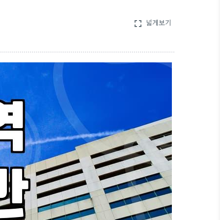
넓게보기
fullscreen