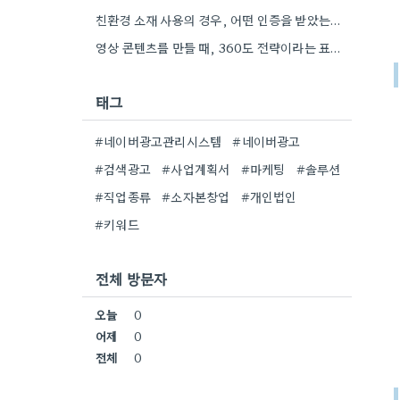
친환경 소재 사용의 경우, 어떤 인증을 받았는지, 그리고 그 인증이 실제로 고객에게 어떤 긍정적인 경험으로…
영상 콘텐츠를 만들 때, 360도 전략이라는 표현이 흥미롭네요. 단순히 정보를 전달하는 것보다 고객 참여를 유도하는…
태그
#네이버광고관리시스템
#네이버광고
#검색광고
#사업계획서
#마케팅
#솔루션
#직업종류
#소자본창업
#개인법인
#키워드
전체 방문자
오늘
0
어제
0
전체
0