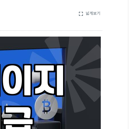
넓게보기
fullscreen