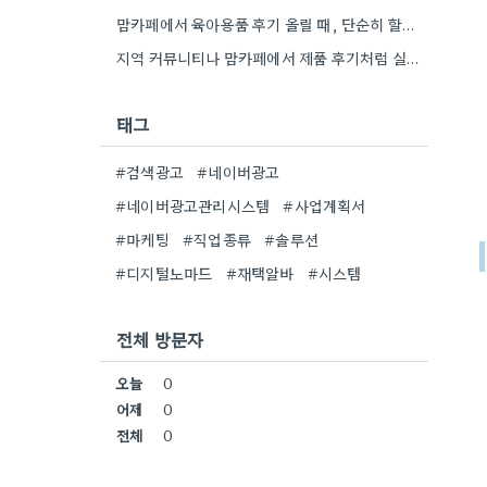
맘카페에서 육아용품 후기 올릴 때, 단순히 할인율만 강조하면 오히려 '광고'라는 느낌이 강하겠네요.
지역 커뮤니티나 맘카페에서 제품 후기처럼 실제 경험을 공유하는 게 더 효과적이라는 말씀, 정말 공감합니다. 맘카페…
태그
#검색광고
#네이버광고
#네이버광고관리시스템
#사업계획서
#마케팅
#직업종류
#솔루션
#디지털노마드
#재택알바
#시스템
전체 방문자
오늘
0
어제
0
전체
0