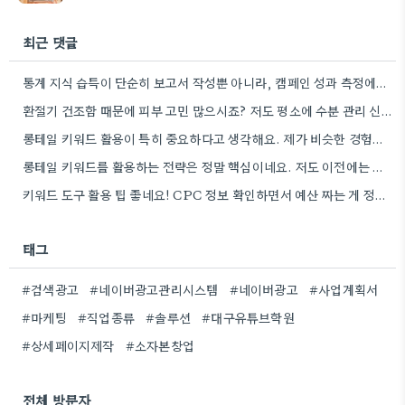
최근 댓글
통계 지식 습득이 단순히 보고서 작성뿐 아니라, 캠페인 성과 측정에도 도움이 된다니 흥미롭네요.
환절기 건조함 때문에 피부 고민 많으시죠? 저도 평소에 수분 관리 신경 쓰느라 시간 오래 뺏깁니다.
롱테일 키워드 활용이 특히 중요하다고 생각해요. 제가 비슷한 경험을 할 때, 너무 일반적인 키워드에 집중했더니…
롱테일 키워드를 활용하는 전략은 정말 핵심이네요. 저도 이전에는 너무 넓은 범위의 키워드에 집중해서 예산을 낭비했던…
키워드 도구 활용 팁 좋네요! CPC 정보 확인하면서 예산 짜는 게 정말 중요할 것 같아요.
태그
#검색광고
#네이버광고관리시스템
#네이버광고
#사업계획서
#마케팅
#직업종류
#솔루션
#대구유튜브학원
#상세페이지제작
#소자본창업
전체 방문자