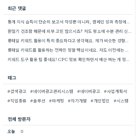
최근 댓글
통계 지식 습득이 단순히 보고서 작성뿐 아니라, 캠페인 성과 측정에도 도움이 된다니 흥미롭네요.
환절기 건조함 때문에 피부 고민 많으시죠? 저도 평소에 수분 관리 신경 쓰느라 시간 오래 뺏깁니다.
롱테일 키워드 활용이 특히 중요하다고 생각해요. 제가 비슷한 경험을 할 때, 너무 일반적인 키워드에 집중했더니…
롱테일 키워드를 활용하는 전략은 정말 핵심이네요. 저도 이전에는 너무 넓은 범위의 키워드에 집중해서 예산을 낭비했던…
키워드 도구 활용 팁 좋네요! CPC 정보 확인하면서 예산 짜는 게 정말 중요할 것 같아요.
태그
#검색광고
#네이버광고관리시스템
#네이버광고
#사업계획서
#직업종류
#솔루션
#마케팅
#자기개발
#개인법인
#시스템
전체 방문자
오늘
0