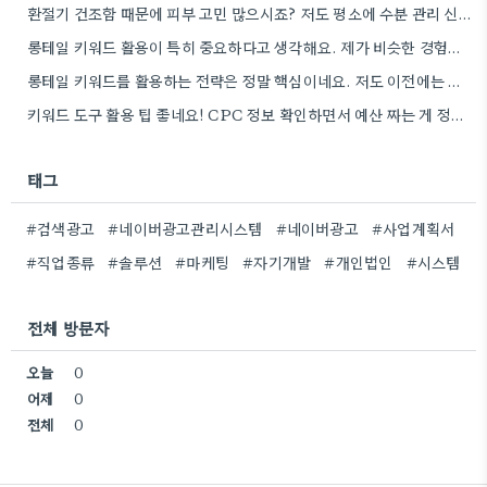
환절기 건조함 때문에 피부 고민 많으시죠? 저도 평소에 수분 관리 신경 쓰느라 시간 오래 뺏깁니다.
롱테일 키워드 활용이 특히 중요하다고 생각해요. 제가 비슷한 경험을 할 때, 너무 일반적인 키워드에 집중했더니…
롱테일 키워드를 활용하는 전략은 정말 핵심이네요. 저도 이전에는 너무 넓은 범위의 키워드에 집중해서 예산을 낭비했던…
키워드 도구 활용 팁 좋네요! CPC 정보 확인하면서 예산 짜는 게 정말 중요할 것 같아요.
태그
#검색광고
#네이버광고관리시스템
#네이버광고
#사업계획서
#직업종류
#솔루션
#마케팅
#자기개발
#개인법인
#시스템
전체 방문자
오늘
0
어제
0
전체
0