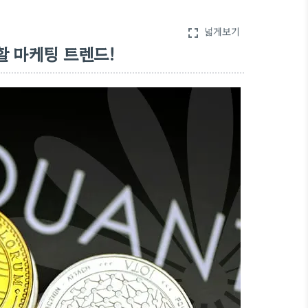
넓게보기
fullscreen
할 마케팅 트렌드!