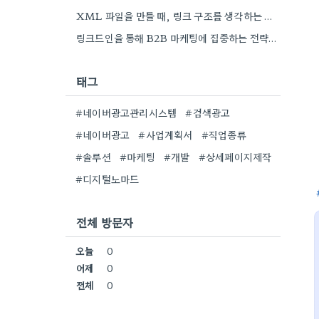
XML 파일을 만들 때, 링크 구조를 생각하는 게 중요하더라고요. 특히 페이지 간 연결을 잘 짜는…
링크드인을 통해 B2B 마케팅에 집중하는 전략이 특히 흥미로워요. 저희 회사도 유사한 솔루션을 제공하다 보니, 네트워크…
태그
#네이버광고관리시스템
#검색광고
#네이버광고
#사업계획서
#직업종류
#솔루션
#마케팅
#개발
#상세페이지제작
#디지털노마드
전체 방문자
오늘
0
어제
0
전체
0