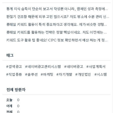
통계 지식 습득이 단순히 보고서 작성뿐 아니라, 캠페인 성과 측정에도 도움이 된다니 흥미롭네요.
환절기 건조함 때문에 피부 고민 많으시죠? 저도 평소에 수분 관리 신경 쓰느라 시간 오래 뺏깁니다.
롱테일 키워드 활용이 특히 중요하다고 생각해요. 제가 비슷한 경험을 할 때, 너무 일반적인 키워드에 집중했더니…
롱테일 키워드를 활용하는 전략은 정말 핵심이네요. 저도 이전에는 너무 넓은 범위의 키워드에 집중해서 예산을 낭비했던…
키워드 도구 활용 팁 좋네요! CPC 정보 확인하면서 예산 짜는 게 정말 중요할 것 같아요.
태그
#검색광고
#네이버광고관리시스템
#네이버광고
#사업계획서
#직업종류
#솔루션
#마케팅
#자기개발
#개인법인
#시스템
전체 방문자
오늘
0
어제
0
전체
0