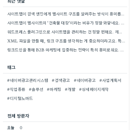
최근 댓글
사이트맵이 검색 엔진에게 웹사이트 구조를 알려주는 방식이 흥미롭네요. 특히, CMS 플러그인을 통해 자동으로 관리하는 부분은…
사이트맵이 웹사이트의 ‘건축물 대장’이라는 비유가 정말 와닿네요. 구조화된 정보 제공이 SEO에 얼마나 중요한지 다시 한번…
워드프레스 플러그인으로 사이트맵을 관리하는 건 정말 편해요. 제가 Rank Math를 사용하는데, 페이지 변경 후 자동으로…
XML 파일을 만들 때, 링크 구조를 생각하는 게 중요하더라고요. 특히 페이지 간 연결을 잘 짜는…
링크드인을 통해 B2B 마케팅에 집중하는 전략이 특히 흥미로워요. 저희 회사도 유사한 솔루션을 제공하다 보니, 네트워크…
태그
#네이버광고관리시스템
#검색광고
#네이버광고
#사업계획서
#직업종류
#솔루션
#마케팅
#개발
#상세페이지제작
#디지털노마드
전체 방문자
오늘
0