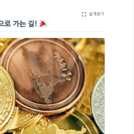
넓게보기
fullscreen
으로 가는 길!