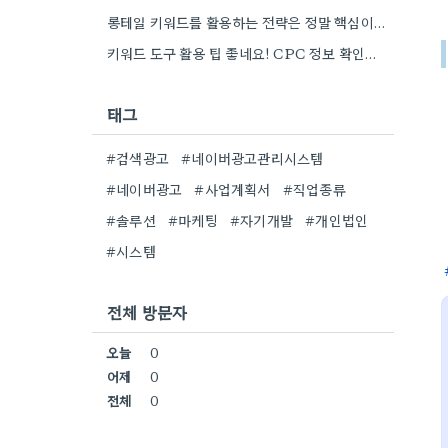
롱테일 키워드를 활용하는 전략은 정말 핵심이네요. 저도 이전에는 너무 넓은 범위의 키워드에 집중해서 예산을 낭비했던…
키워드 도구 활용 팁 좋네요! CPC 정보 확인하면서 예산 짜는 게 정말 중요할 것 같아요.
태그
#검색광고
#네이버광고관리시스템
#네이버광고
#사업계획서
#직업종류
#솔루션
#마케팅
#자기개발
#개인법인
#시스템
전체 방문자
오늘
0
어제
0
전체
0