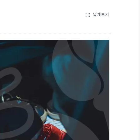
넓게보기
fullscreen