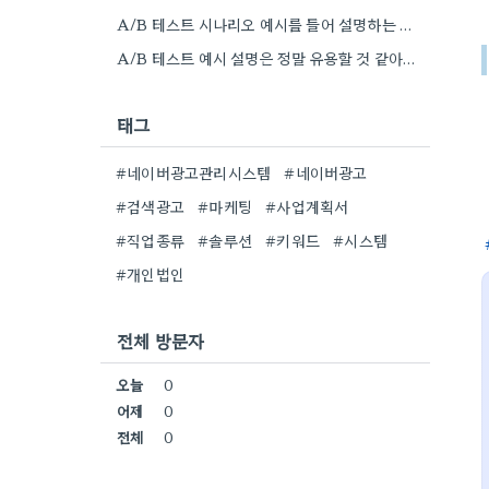
A/B 테스트 시나리오 예시를 들어 설명하는 부분, 정말 공감됩니다. 제가 엑셀 활용 강의를 찾아볼 때도…
A/B 테스트 예시 설명은 정말 유용할 것 같아요. 제가 데이터 기반으로 캠페인 전략을 짜는 게…
태그
#네이버광고관리시스템
#네이버광고
#검색광고
#마케팅
#사업계획서
#직업종류
#솔루션
#키워드
#시스템
#개인법인
전체 방문자
오늘
0
어제
0
전체
0