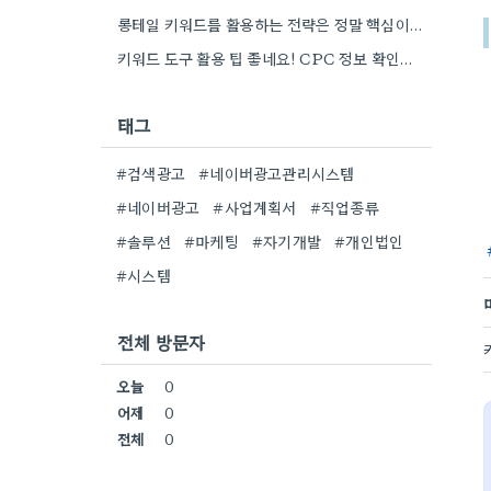
롱테일 키워드를 활용하는 전략은 정말 핵심이네요. 저도 이전에는 너무 넓은 범위의 키워드에 집중해서 예산을 낭비했던…
키워드 도구 활용 팁 좋네요! CPC 정보 확인하면서 예산 짜는 게 정말 중요할 것 같아요.
태그
#검색광고
#네이버광고관리시스템
#네이버광고
#사업계획서
#직업종류
#솔루션
#마케팅
#자기개발
#개인법인
#시스템
전체 방문자
오늘
0
어제
0
전체
0