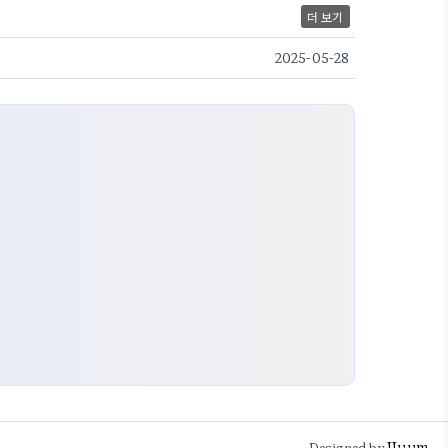
더 보기
2025-05-28
JJuum
Designed by