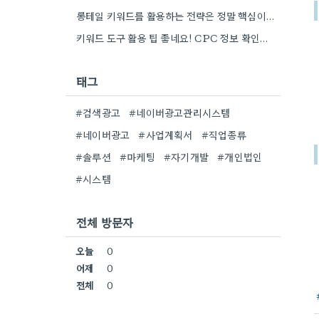
롱테일 키워드를 활용하는 전략은 정말 핵심이네요. 저도 이전에는 너무 넓은 범위의 키워드에 집중해서 예산을 낭비했던…
키워드 도구 활용 팁 좋네요! CPC 정보 확인하면서 예산 짜는 게 정말 중요할 것 같아요.
태그
#검색광고
#네이버광고관리시스템
#네이버광고
#사업계획서
#직업종류
#솔루션
#마케팅
#자기개발
#개인법인
#시스템
전체 방문자
오늘
0
어제
0
전체
0