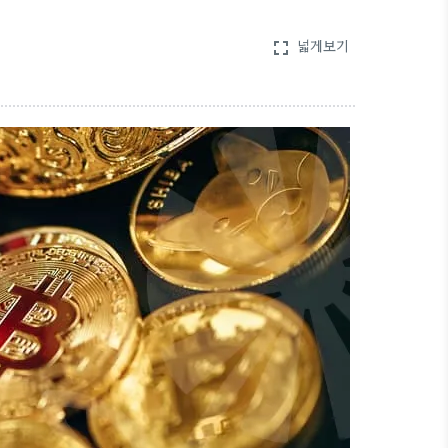
넓게보기
fullscreen