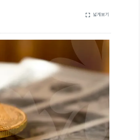
넓게보기
fullscreen