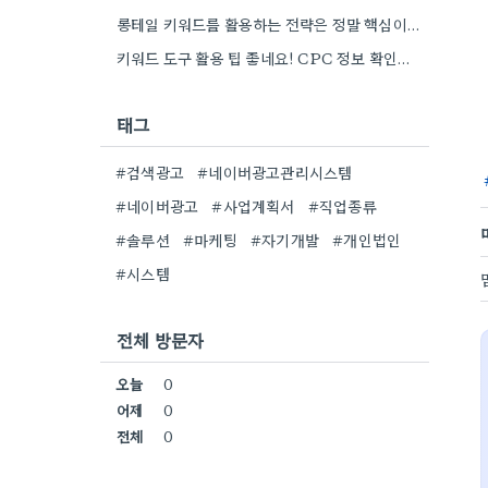
롱테일 키워드를 활용하는 전략은 정말 핵심이네요. 저도 이전에는 너무 넓은 범위의 키워드에 집중해서 예산을 낭비했던…
키워드 도구 활용 팁 좋네요! CPC 정보 확인하면서 예산 짜는 게 정말 중요할 것 같아요.
태그
#검색광고
#네이버광고관리시스템
#네이버광고
#사업계획서
#직업종류
#솔루션
#마케팅
#자기개발
#개인법인
#시스템
전체 방문자
오늘
0
어제
0
전체
0