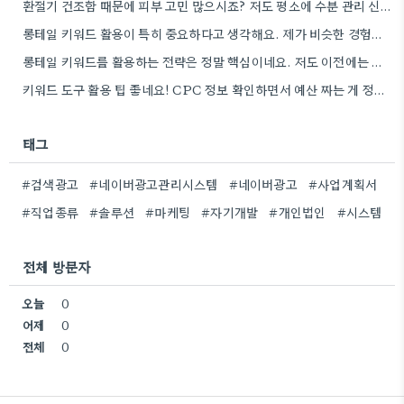
환절기 건조함 때문에 피부 고민 많으시죠? 저도 평소에 수분 관리 신경 쓰느라 시간 오래 뺏깁니다.
롱테일 키워드 활용이 특히 중요하다고 생각해요. 제가 비슷한 경험을 할 때, 너무 일반적인 키워드에 집중했더니…
롱테일 키워드를 활용하는 전략은 정말 핵심이네요. 저도 이전에는 너무 넓은 범위의 키워드에 집중해서 예산을 낭비했던…
키워드 도구 활용 팁 좋네요! CPC 정보 확인하면서 예산 짜는 게 정말 중요할 것 같아요.
태그
#검색광고
#네이버광고관리시스템
#네이버광고
#사업계획서
#직업종류
#솔루션
#마케팅
#자기개발
#개인법인
#시스템
전체 방문자
오늘
0
어제
0
전체
0