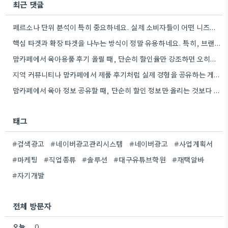
최근 댓글
페르소나 단위 분석이 특히 중요하네요. 실제 소비자들이 어떤 니즈를 가지고 있는지 파악하는 게 광고의 핵심이…
핵심 타겟과 확장 타겟을 나누는 방식이 정말 유용하네요. 특히, 브랜드의 이상적인 고객을 명확히 정의하는 것의…
맘카페에서 육아용품 후기 올릴 때, 단순히 할인율만 강조하면 오히려 '광고'라는 느낌이 강하겠네요.
지역 커뮤니티나 맘카페에서 제품 후기처럼 실제 경험을 공유하는 게 더 효과적이라는 말씀, 정말 공감합니다. 맘카페…
맘카페에서 육아 정보 공유할 때, 단순히 할인 정보만 올리는 것보다 후기 같은 실제 경험담을 덧붙이면…
태그
#검색광고
#네이버광고관리시스템
#네이버광고
#사업계획서
#마케팅
#직업종류
#솔루션
#대구유튜브학원
#재택알바
#자기개발
전체 방문자
오늘
0