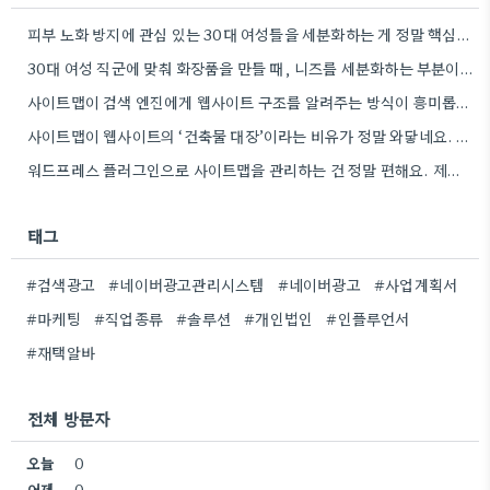
피부 노화 방지에 관심 있는 30대 여성들을 세분화하는 게 정말 핵심인 것 같아요. 제가 경험해…
30대 여성 직군에 맞춰 화장품을 만들 때, 니즈를 세분화하는 부분이 정말 중요하네요. 단순히 '30대 여성'으로…
사이트맵이 검색 엔진에게 웹사이트 구조를 알려주는 방식이 흥미롭네요. 특히, CMS 플러그인을 통해 자동으로 관리하는 부분은…
사이트맵이 웹사이트의 ‘건축물 대장’이라는 비유가 정말 와닿네요. 구조화된 정보 제공이 SEO에 얼마나 중요한지 다시 한번…
워드프레스 플러그인으로 사이트맵을 관리하는 건 정말 편해요. 제가 Rank Math를 사용하는데, 페이지 변경 후 자동으로…
태그
#검색광고
#네이버광고관리시스템
#네이버광고
#사업계획서
#마케팅
#직업종류
#솔루션
#개인법인
#인플루언서
#재택알바
전체 방문자
오늘
0
어제
0