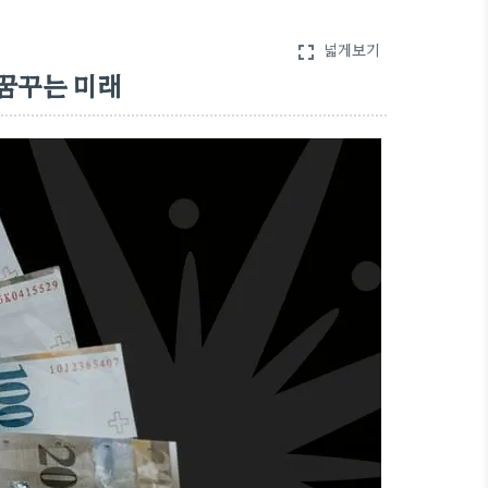
넓게보기
fullscreen
꿈꾸는 미래