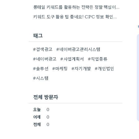
롱테일 키워드를 활용하는 전략은 정말 핵심이네요. 저도 이전에는 너무 넓은 범위의 키워드에 집중해서 예산을 낭비했던…
키워드 도구 활용 팁 좋네요! CPC 정보 확인하면서 예산 짜는 게 정말 중요할 것 같아요.
태그
#검색광고
#네이버광고관리시스템
#네이버광고
#사업계획서
#직업종류
#솔루션
#마케팅
#자기개발
#개인법인
#시스템
전체 방문자
오늘
0
어제
0
전체
0