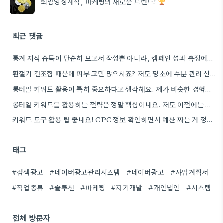
퇴임영상제작, 마케팅의 새로운 트렌드!
최근 댓글
통계 지식 습득이 단순히 보고서 작성뿐 아니라, 캠페인 성과 측정에도 도움이 된다니 흥미롭네요.
환절기 건조함 때문에 피부 고민 많으시죠? 저도 평소에 수분 관리 신경 쓰느라 시간 오래 뺏깁니다.
롱테일 키워드 활용이 특히 중요하다고 생각해요. 제가 비슷한 경험을 할 때, 너무 일반적인 키워드에 집중했더니…
롱테일 키워드를 활용하는 전략은 정말 핵심이네요. 저도 이전에는 너무 넓은 범위의 키워드에 집중해서 예산을 낭비했던…
키워드 도구 활용 팁 좋네요! CPC 정보 확인하면서 예산 짜는 게 정말 중요할 것 같아요.
태그
#검색광고
#네이버광고관리시스템
#네이버광고
#사업계획서
#직업종류
#솔루션
#마케팅
#자기개발
#개인법인
#시스템
전체 방문자