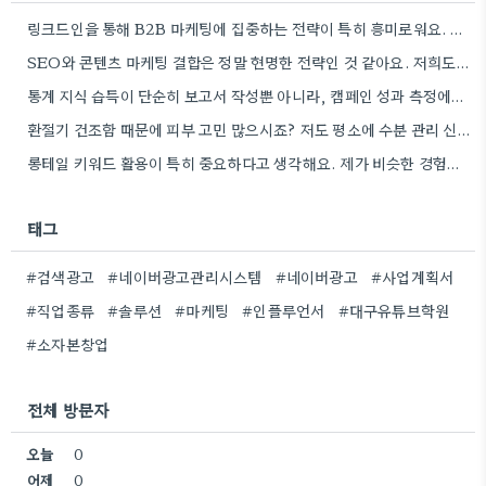
링크드인을 통해 B2B 마케팅에 집중하는 전략이 특히 흥미로워요. 저희 회사도 유사한 솔루션을 제공하다 보니, 네트워크…
SEO와 콘텐츠 마케팅 결합은 정말 현명한 전략인 것 같아요. 저희도 비슷한 방식으로 블로그를 운영하고 있는데,…
통계 지식 습득이 단순히 보고서 작성뿐 아니라, 캠페인 성과 측정에도 도움이 된다니 흥미롭네요.
환절기 건조함 때문에 피부 고민 많으시죠? 저도 평소에 수분 관리 신경 쓰느라 시간 오래 뺏깁니다.
롱테일 키워드 활용이 특히 중요하다고 생각해요. 제가 비슷한 경험을 할 때, 너무 일반적인 키워드에 집중했더니…
태그
#검색광고
#네이버광고관리시스템
#네이버광고
#사업계획서
#직업종류
#솔루션
#마케팅
#인플루언서
#대구유튜브학원
#소자본창업
전체 방문자
오늘
0
어제
0