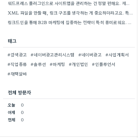
워드프레스 플러그인으로 사이트맵을 관리하는 건 정말 편해요. 제가 Rank Math를 사용하는데, 페이지 변경 후 자동으로…
XML 파일을 만들 때, 링크 구조를 생각하는 게 중요하더라고요. 특히 페이지 간 연결을 잘 짜는…
링크드인을 통해 B2B 마케팅에 집중하는 전략이 특히 흥미로워요. 저희 회사도 유사한 솔루션을 제공하다 보니, 네트워크…
태그
#검색광고
#네이버광고관리시스템
#네이버광고
#사업계획서
#직업종류
#솔루션
#마케팅
#개인법인
#인플루언서
#재택알바
전체 방문자
오늘
0
어제
0
전체
0