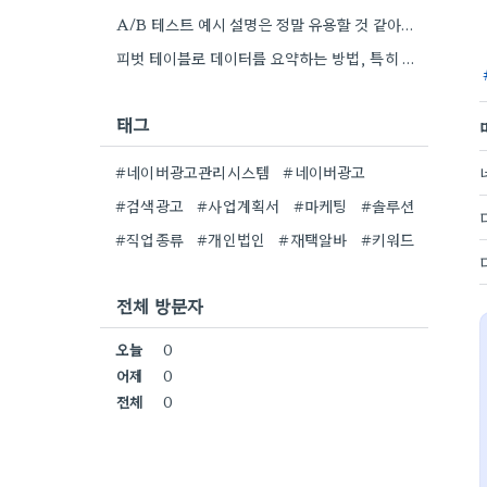
A/B 테스트 예시 설명은 정말 유용할 것 같아요. 제가 데이터 기반으로 캠페인 전략을 짜는 게…
피벗 테이블로 데이터를 요약하는 방법, 특히 고객 세그먼테이션 분석할 때 꼼꼼히 익히는 게 중요하네요. 실제로…
태그
#네이버광고관리시스템
#네이버광고
#검색광고
#사업계획서
#마케팅
#솔루션
#직업종류
#개인법인
#재택알바
#키워드
전체 방문자
오늘
0
어제
0
전체
0