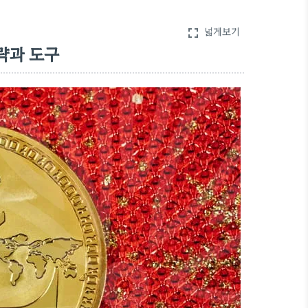
넓게보기
fullscreen
략과 도구