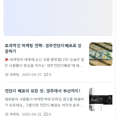
효과적인 마케팅 전략: 경주전단지배포로 성
공하기
마케팅의 세계에 오신 것을 환영합니다! 오늘은 많
은 사람들이 관심을 가지는 ‘경주전단지배포’에 대해
이야기를 나눠볼까 해요. 경주전단지배포의 매력 전
마케팅
· 2025-06-27
0
format_list_bulleted
textsms
단지는 여전히 많은 기업들이 선호하는 마케팅 방법
중 하나예요. 특히 ‘경주전단지배포’는 지역 밀착형 마
케팅의 모범 사례라고 할 수 있죠. 고객이 있는 곳에
전단지 배포의 모든 것: 경주에서 부산까지!
직접 다가가는 방식이니까요! 대구전단지와 양산전단
대부분의 사람들이 마케팅하면 온라인 광고를 떠올리
지배포 ‘대구전단지’와 같은 대도시에서도 효과적인
기 쉬운데요, 그렇지만 전단지 배포는 여전히 효과적
광고 수단으로 떠오르고 있어요. 도시의 특징을 살려
인 방법 중 하나랍니다! 오늘은 특히 경주전단지배포
서, 사람들의 이목을 끌 수 있는 전단지를 만들면 더
마케팅
· 2025-06-22
0
format_list_bulleted
textsms