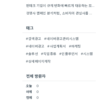
핀테크 기업이 규제 변화에 빠르게 대응하는 모습이 인상적이네요. 실제 비즈니스에 적용하기 위한 구체적인 방법론을 제시하는…
경쟁사 캠페인 분석처럼, 소비자의 관심사를 파악하는 게 중요하네요. 친환경 트렌드를 놓치지 않아서 좋네요.
태그
#검색광고
#네이버광고관리시스템
#네이버광고
#사업계획서
#마케팅
#솔루션
#직업종류
#인플루언서
#시스템
#상세페이지제작
전체 방문자
오늘
0
어제
0
전체
0