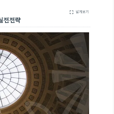
넓게보기
fullscreen
 실전전략