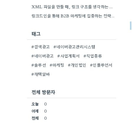
XML 파일을 만들 때, 링크 구조를 생각하는 게 중요하더라고요. 특히 페이지 간 연결을 잘 짜는…
링크드인을 통해 B2B 마케팅에 집중하는 전략이 특히 흥미로워요. 저희 회사도 유사한 솔루션을 제공하다 보니, 네트워크…
태그
#검색광고
#네이버광고관리시스템
#네이버광고
#사업계획서
#직업종류
#솔루션
#마케팅
#개인법인
#인플루언서
#재택알바
전체 방문자
오늘
0
어제
0
전체
0