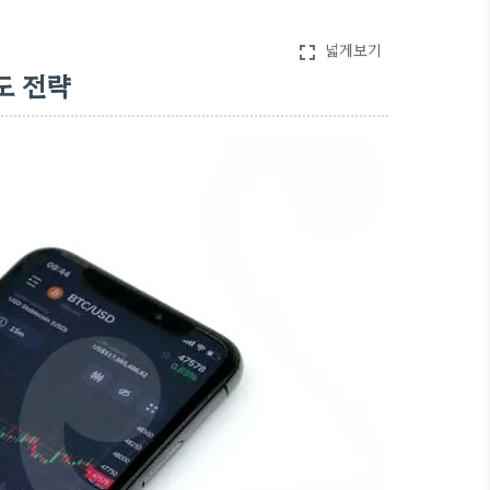
넓게보기
fullscreen
도 전략