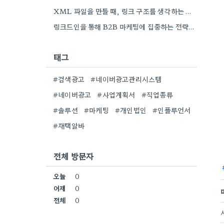
XML 파일을 만들 때, 링크 구조를 생각하는 게 중요하더라고요. 특히 페이지 간 연결을 잘 짜는…
링크드인을 통해 B2B 마케팅에 집중하는 전략이 특히 흥미로워요. 저희 회사도 유사한 솔루션을 제공하다 보니, 네트워크…
태그
#검색광고
#네이버광고관리시스템
#네이버광고
#사업계획서
#직업종류
#솔루션
#마케팅
#개인법인
#인플루언서
#재택알바
전체 방문자
오늘
0
어제
0
전체
0