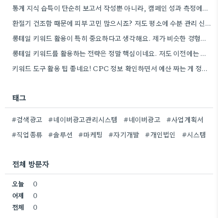
통계 지식 습득이 단순히 보고서 작성뿐 아니라, 캠페인 성과 측정에도 도움이 된다니 흥미롭네요.
환절기 건조함 때문에 피부 고민 많으시죠? 저도 평소에 수분 관리 신경 쓰느라 시간 오래 뺏깁니다.
롱테일 키워드 활용이 특히 중요하다고 생각해요. 제가 비슷한 경험을 할 때, 너무 일반적인 키워드에 집중했더니…
롱테일 키워드를 활용하는 전략은 정말 핵심이네요. 저도 이전에는 너무 넓은 범위의 키워드에 집중해서 예산을 낭비했던…
키워드 도구 활용 팁 좋네요! CPC 정보 확인하면서 예산 짜는 게 정말 중요할 것 같아요.
태그
#검색광고
#네이버광고관리시스템
#네이버광고
#사업계획서
#직업종류
#솔루션
#마케팅
#자기개발
#개인법인
#시스템
전체 방문자
오늘
0
어제
0
전체
0