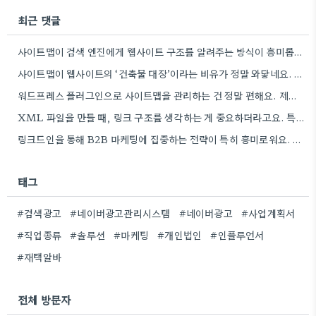
최근 댓글
사이트맵이 검색 엔진에게 웹사이트 구조를 알려주는 방식이 흥미롭네요. 특히, CMS 플러그인을 통해 자동으로 관리하는 부분은…
사이트맵이 웹사이트의 ‘건축물 대장’이라는 비유가 정말 와닿네요. 구조화된 정보 제공이 SEO에 얼마나 중요한지 다시 한번…
워드프레스 플러그인으로 사이트맵을 관리하는 건 정말 편해요. 제가 Rank Math를 사용하는데, 페이지 변경 후 자동으로…
XML 파일을 만들 때, 링크 구조를 생각하는 게 중요하더라고요. 특히 페이지 간 연결을 잘 짜는…
링크드인을 통해 B2B 마케팅에 집중하는 전략이 특히 흥미로워요. 저희 회사도 유사한 솔루션을 제공하다 보니, 네트워크…
태그
#검색광고
#네이버광고관리시스템
#네이버광고
#사업계획서
#직업종류
#솔루션
#마케팅
#개인법인
#인플루언서
#재택알바
전체 방문자