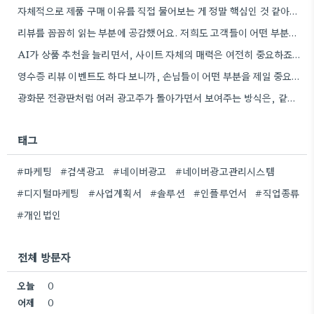
자체적으로 제품 구매 이유를 직접 물어보는 게 정말 핵심인 것 같아요. 설문조사 같은 건 데이터가…
리뷰를 꼼꼼히 읽는 부분에 공감했어요. 저희도 고객들이 어떤 부분을 가장 많이 언급하는지 파악하는 게 중요하더라구요.
AI가 상품 추천을 늘리면서, 사이트 자체의 매력은 여전히 중요하죠. 유입이 많아도 상세 페이지 경험이 좋지…
영수증 리뷰 이벤트도 하다 보니까, 손님들이 어떤 부분을 제일 중요하게 생각하는지 조금 알 것 같네요.
광화문 전광판처럼 여러 광고주가 돌아가면서 보여주는 방식은, 같은 메시지를 계속 반복하는 느낌이 있네요.
태그
#마케팅
#검색광고
#네이버광고
#네이버광고관리시스템
#디지털마케팅
#사업계획서
#솔루션
#인플루언서
#직업종류
#개인법인
전체 방문자
오늘
0
어제
0