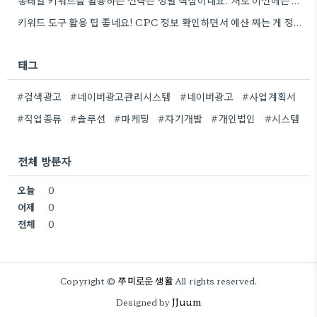
롱테일 키워드를 활용하는 전략은 정말 핵심이네요. 저도 이전에는 너무 넓은 범위의 키워드에 집중해서 예산을 낭비했던…
키워드 도구 활용 팁 좋네요! CPC 정보 확인하면서 예산 짜는 게 정말 중요할 것 같아요.
태그
#검색광고
#네이버광고관리시스템
#네이버광고
#사업계획서
#직업종류
#솔루션
#마케팅
#자기개발
#개인법인
#시스템
전체 방문자
오늘
0
어제
0
전체
0
쭈미로운 생활
Copyright ©
All rights reserved.
JJuum
Designed by