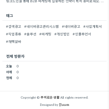
링크드인을 통해 B2B 마케팅에 집중하는 전략이 특히 흥미로워요. 저희 회사도 유사한 솔루션을 제공하다 보니, 네트워크…
태그
#검색광고
#네이버광고관리시스템
#네이버광고
#사업계획서
#직업종류
#솔루션
#마케팅
#개인법인
#인플루언서
#재택알바
전체 방문자
오늘
0
어제
0
전체
0
쭈미로운 생활
Copyright ©
All rights reserved.
JJuum
Designed by