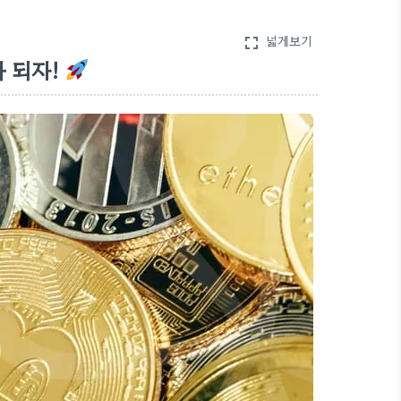
넓게보기
fullscreen
 되자!