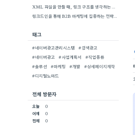
XML 파일을 만들 때, 링크 구조를 생각하는 게 중요하더라고요. 특히 페이지 간 연결을 잘 짜는…
링크드인을 통해 B2B 마케팅에 집중하는 전략이 특히 흥미로워요. 저희 회사도 유사한 솔루션을 제공하다 보니, 네트워크…
태그
#네이버광고관리시스템
#검색광고
#네이버광고
#사업계획서
#직업종류
#솔루션
#마케팅
#개발
#상세페이지제작
#디지털노마드
전체 방문자
오늘
0
어제
0
전체
0