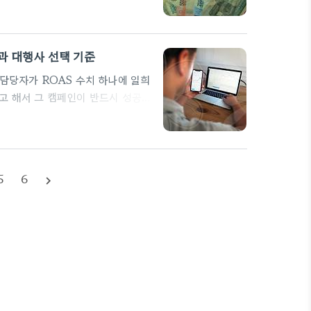
니스로 바로 연결하는 가장 효율적인
용자는 답을 찾고 있기에, 검색광고
과 대행사 선택 기준
담당자가 ROAS 수치 하나에 일희
고 해서 그 캠페인이 반드시 성공했
상으로 리타겟팅 AD 비중을 과도하
비용이 갈수록 늘어나는 악순환의 시
랜드의 체력을 갉아먹는 선택이 될
면…
5
6
navigate_next