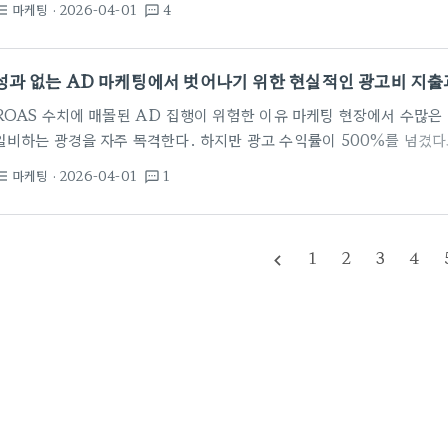
마케팅
· 2026-04-01
4
st_bulleted
textsms
가장 먼저, 가장 눈에 띄게 나타난다면, 이는 곧 잠재 고객을 우리 비즈
방법이 됩니다. 마치 길을 잃은 사람이 지도 앱을 켜는 것처럼, 검색 사
는 그 답을 제공할 수 있는 최적의 순간에 등장하는 것입니다. 다른…
성과 없는 AD 마케팅에서 벗어나기 위한 현실적인 광고비 지출
ROAS 수치에 매몰된 AD 집행이 위험한 이유 마케팅 현장에서 수많은 
일비하는 광경을 자주 목격한다. 하지만 광고 수익률이 500%를 넘겼다
다고 보기는 어렵다. 단기적인 매출을 끌어올리기 위해 기존 고객을 대
마케팅
· 2026-04-01
1
st_bulleted
textsms
게 높이면 장기적인 신규 고객 유입은 끊기게 된다. 이는 결국 마케팅 
작점이 되기도 한다. 성과 중심의 운영 방식은 효율적으로 보이지만 브
때가 많다. 예를 들어 단순히 할인 혜택만을 강조한 소재로 AD를 돌리
1
2
3
4
navigate_before