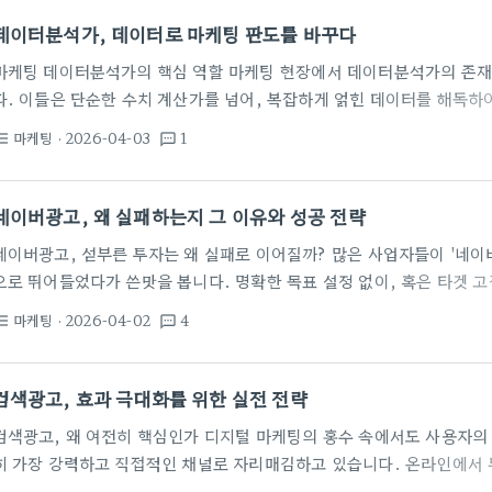
사에 문의하고 제안서를 받는 과정 자체에 최소 2주 이상 소요될 수 있으
데이터분석가, 데이터로 마케팅 판도를 바꾸다
마케팅 데이터분석가의 핵심 역할 마케팅 현장에서 데이터분석가의 존재
다. 이들은 단순한 수치 계산가를 넘어, 복잡하게 얽힌 데이터를 해독하
이트를 발굴하는 전략가입니다. 마케팅 데이터분석가의 가장 중요한 임
마케팅
· 2026-04-03
1
st_bulleted
textsms
하고, 각 마케팅 캠페인이 실제 성과에 미치는 영향을 과학적으로 측정하
고, 콘텐츠 마케팅, 이메일 캠페인 등 모든 접점에서 발생하는 데이터를
됩니다. 구체적으로, 이들은 고객 행동 데이터를 분석하여 가장 효과적인
네이버광고, 왜 실패하는지 그 이유와 성공 전략
각 세그먼트별로 최적화된 메시지와 채널 전략을…
네이버광고, 섣부른 투자는 왜 실패로 이어질까? 많은 사업자들이 '네이
으로 뛰어들었다가 쓴맛을 봅니다. 명확한 목표 설정 없이, 혹은 타겟 
고민 없이 광고를 집행하는 경우가 대부분이죠. 이렇게 되면 광고비만 
마케팅
· 2026-04-02
4
st_bulleted
textsms
들어, 구매 전환율이 0%인데도 클릭당 비용(CPC)이 3,000원을 넘기
한, 광고 문구에 과장되거나 입증되지 않은 내용을 포함하면 계정 정지나
다. 실제로 경쟁력 있는 캠페인을 운영하려면 최소 월 50만 원 이상의
검색광고, 효과 극대화를 위한 실전 전략
검색광고, 왜 여전히 핵심인가 디지털 마케팅의 홍수 속에서도 사용자의
히 가장 강력하고 직접적인 채널로 자리매김하고 있습니다. 온라인에서 
드를 입력하는 순간, 소비자는 명확한 니즈를 가지고 있습니다. 이때, 