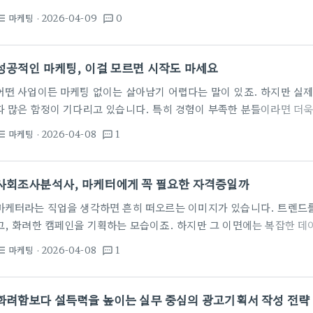
적이죠. 고객이 특정 니즈를 가지고 직접 검색하는 순간을 포착하여 우
마케팅
· 2026-04-09
0
st_bulleted
textsms
식이기 때문입니다. 단순한 노출을 넘어, 잠재 고객의 구매 의도를 파악
하는 것이 중요합니다. 검색광고, 왜 지금 중요할까요? 과거에는 TV나
소비자의 정보 탐색 과정은 대부분 온라인으로 이동했습니다. 특히 검색
성공적인 마케팅, 이걸 모르면 시작도 마세요
어떤 사업이든 마케팅 없이는 살아남기 어렵다는 말이 있죠. 하지만 실
다 많은 함정이 기다리고 있습니다. 특히 경험이 부족한 분들이라면 더욱
구나 감성적인 슬로건만으로는 고객의 마음을 사로잡기 어렵습니다. 오늘
마케팅
· 2026-04-08
1
st_bulleted
textsms
뼈가 굵은 마케터의 시선으로, 실질적인 성과를 내기 위한 마케팅의 핵
는 시간입니다. 마케팅 목표, 제대로 설정하고 있습니까? 마케팅을 시작
명확한 목표 설정입니다. '매출 증대'라는 추상적인 목표로는 구체적인 
사회조사분석사, 마케터에게 꼭 필요한 자격증일까
를…
마케터라는 직업을 생각하면 흔히 떠오르는 이미지가 있습니다. 트렌드를
고, 화려한 캠페인을 기획하는 모습이죠. 하지만 그 이면에는 복잡한 데
귀 기울이며, 객관적인 근거를 바탕으로 의사결정을 내리는 과정이 숨어 
마케팅
· 2026-04-08
1
st_bulleted
textsms
조사분석사 자격증이 마케터에게 생각보다 유용할 수 있다는 점을 이야
는 이름 자체가 다소 어렵게 느껴질 수 있습니다. 하지만 이 자격증은 
넘어, 실제 현장에서 발생하는 다양한 문제들을 체계적으로 파악하고 해
화려함보다 설득력을 높이는 실무 중심의 광고기획서 작성 전략
각합니다. 설문지를 설계하고, 데이터를 수집하며,…