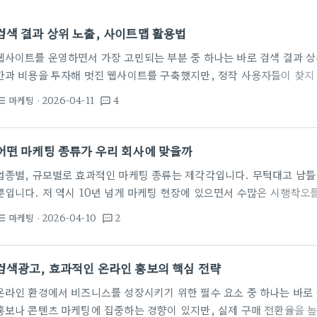
검색 결과 상위 노출, 사이트맵 활용법
웹사이트를 운영하면서 가장 고민되는 부분 중 하나는 바로 검색 결과 상
간과 비용을 투자해 멋진 웹사이트를 구축했지만, 정작 사용자들이 찾지
다. 이럴 때 실질적인 도움을 줄 수 있는 것이 바로 사이트맵입니다. 사
마케팅
· 2026-04-11
4
st_bulleted
textsms
진에게 알려주는 지도와 같습니다. 단순히 페이지 목록을 나열하는 것이 
계를 명확히 보여줌으로써 검색 엔진이 우리 웹사이트를 더 잘 이해하고
특히 신규 웹사이트를 론칭했거나, 웹사이트 구조를 크게 변경했을 때 
어떤 마케팅 종류가 우리 회사에 맞을까
업종별, 규모별로 효과적인 마케팅 종류는 제각각입니다. 무턱대고 남들 
뿐입니다. 저 역시 10년 넘게 마케팅 현장에 있으면서 수많은 시행착오
적으로 우리 회사가 어떤 마케팅 종류를 선택해야 할지, 그 고민을 덜어
마케팅
· 2026-04-10
2
st_bulleted
textsms
제시해 드리겠습니다. 타겟 고객 분석 없이 마케팅 종류를 논하지 마라 가
객에 대한 깊이 있는 분석입니다. 누가 우리 제품이나 서비스를 구매하는
를 얻고, 어떤 메시지에 반응하는가? 이…
검색광고, 효과적인 온라인 홍보의 핵심 전략
온라인 환경에서 비즈니스를 성장시키기 위한 필수 요소 중 하나는 바로 
홍보나 콘텐츠 마케팅에 집중하는 경향이 있지만, 실제 구매 전환율을 