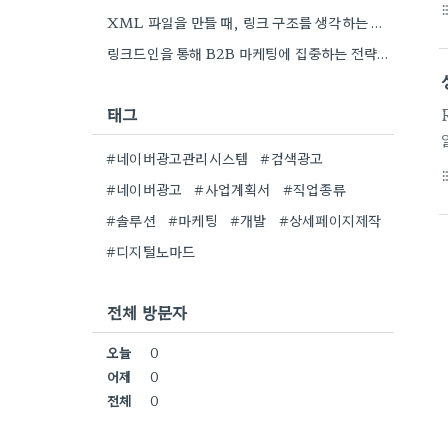
format_li
XML 파일을 만들 때, 링크 구조를 생각하는 게 중요하더라고요. 특히 페이지 간 연결을 잘 짜는…
링크드인을 통해 B2B 마케팅에 집중하는 전략이 특히 흥미로워요. 저희 회사도 유사한 솔루션을 제공하다 보니, 네트워크…
태그
#네이버광고관리시스템
#검색광고
format_li
#네이버광고
#사업계획서
#직업종류
#솔루션
#마케팅
#개발
#상세페이지제작
#디지털노마드
전체 방문자
오늘
0
어제
0
전체
0