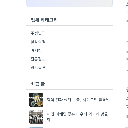
전체 카테고리
format_li
주변맛집
심리상담
마케팅
결혼정보
파크골프
format_li
최근 글
검색 결과 상위 노출, 사이트맵 활용법
어떤 마케팅 종류가 우리 회사에 맞을
format_li
까