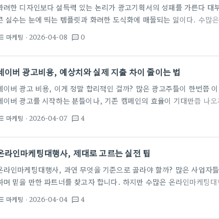
화려한 디자인보다 설득력 있는 논리가 광고기획서의 성패를 가른다 대
큰 실수는 눈에 띄는 템플릿과 화려한 도식화에 매몰되는 일이다. 수많
경험에 비춰볼 때, 결정권자가 기획서를 훑어보는 시간은 채 5분을 넘기지
마케팅
· 2026-04-08
0
st_bulleted
textsms
이 찾는 것은 우리 브랜드의 고충을 정확히 꿰뚫고 있는가와 그에 대한 
쁜 슬라이드 50장보다 송곳 같은 통찰이 담긴 10장이 훨씬 강력한 힘을
가 수십억 원의 예산을 집행하기로 결정하는 과정은 지극히…
네이버 광고비용, 예상치와 실제 지출 차이 줄이는 법
네이버 광고 비용, 이게 정말 합리적인 걸까? 많은 광고주들이 한번쯤 이
네이버 광고를 시작하는 분들이나, 기존 캠페인의 효율이 기대만큼 나오지
순히 '얼마를 써야 한다'는 고정관념에서 벗어나, 우리 비즈니스에 맞는
마케팅
· 2026-04-07
4
st_bulleted
textsms
고 집행하는 것이 중요합니다. 네이버 광고 예산, 얼마를 책정해야 할까
입니다. 소상공인이라면 월 10만 원으로도 시작할 수 있지만, 경쟁이 
을 진행한다면 월 수백만 원에서 수천만 원까지도 필요할 수 있습니다. 
온라인마케팅대행사, 제대로 고르는 실전 팁
온라인마케팅대행사, 과연 무엇을 기준으로 골라야 할까? 많은 사업자들
하며 믿을 만한 파트너를 찾고자 합니다. 하지만 수많은 온라인마케팅대
곳을 선별하는 것은 쉬운 일이 아닙니다. 단순히 저렴한 비용이나 화려
마케팅
· 2026-04-04
4
st_bulleted
textsms
하면, 시간과 예산만 낭비하는 결과를 초래할 수 있습니다. 경험 많은 
고 싶어 할 것입니다. 성공적인 파트너십은 초기 단계에서의 신중한 접근