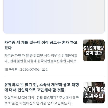
자격증 세 개를 땄는데 정작 광고는 혼자 하고
있다
자격증 따면 다 될 줄 알았던 시절 작년 이맘때쯤이었
나, 괜히 불안한 마음에 한국직업능력진흥원 사이트
를 기웃거렸다. 무슨 AI마케팅전문가 1급, SNS마케
마케팅
· 2026-07-06
1
format_list_bulleted
textsms
팅전문가 1급 이런 자격증들이 있길래 홀린 듯이 강의
를 듣고 시험을 쳤다. 며칠 안 걸렸다. 생각보다 너무
쉽게 합격하니까, '아 이제 내 가게 홍보 정도는 우습
유튜버로 돈 벌기 전, 소속사 계약과 광고 대행
겠구나' 싶었다. 근데 이게 웃긴 게, 막상 자격증 출력
에 대해 현실적으로 고민해야 할 것들
해서 벽에 붙여놓고 인스타그램 광고 관리자 페이지
현실적인 MCN 계약, 정말 필요할까? 주변에서 유튜
들어가니까 화면부터가 숨이 턱 막히더라. 자격증은
브 채널 좀 키웠다 싶으면 가장 먼저 고민하는 게
그냥 종이였고, 내 가게 홍보는 현실이었다. 대행사 연