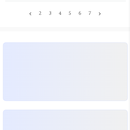
뉴스제작 하나에 몇 시간을 쏟아붓고, 예쁜 피드 꾸미
기에 집착하다가 정작 중요한 매출은 하나도 안 나오
2
3
4
5
6
7
navigate_before
navigate_next
는 경우를 너무 많이 봤거든요. 저도 처음엔 '이게 되
나?' 싶어서 멋진 템플릿 사서 꾸며봤는데, 결과는 처
참했습니다. 오히려 투박하게 찍은 제품 영상 하나가
팔로워 수십 명일 때 더 잘 팔리더군요. 이게 제가 경
험한 가장 큰 괴리감이었습니다. 예쁘게 포장된 콘텐
츠가…