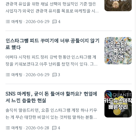
관광객 유입을 위한 채널 선택의 현실적인 기준 많은
음에 몇 군데 메일을 보냈고, 그중 한 곳과 미팅 약속
사업자가 외국인 관광객 유치를 목표로 마케팅을 시작
을 잡았다. 미팅 장소는 강남역 5번 출구 근처에 있는
할 때 범하는 가장 흔한 실수는 모든 플랫폼에 똑같이
어느 공유오피스 11층 회의실이었다. 깔끔한 인테리
마케팅
· 2026-06-29
4
format_list_bulleted
textsms
힘을 쏟는 것입니다. 사실 외국인 관광객 마케팅은 국
어에 화이트보드가…
적과 방문 목적에 따라 주력 채널이 극명하게 갈립니
다. 서구권 여행자들은 국내 포털인 네이버보다는 구
인스타그램 피드 꾸미기에 너무 공들이지 않기
글 맵과 트립어드바이저를 훨씬 더 신뢰하고 활용합니
로 했다
다. 특히 종로구처럼 외국인 유입이 잦은 지역에서는
어쩌다 시작된 피드 정리 강박 한동안 인스타그램 계
구글 맵에 등록된 장소 정보와 사진의 퀄리티가 실제
정을 키워보겠다고 아주 난리를 쳤던 적이 있다. 그때
방문으로 이어지는 결정적인 역할을 합니다. 반면 중
는 남들의 예쁜 피드를 보면서 나도 모르게 '이 정도 톤
화권이나 동남아시아 관광객은 인스타그램이나 샤오
마케팅
· 2026-06-29
3
format_list_bulleted
textsms
앤매너는 맞춰야 사람이 모이지 않을까' 하는 생각을
홍슈 같은 SNS를 통해 실시간 트렌드를…
했던 것 같다. 대구 서문시장 맛집 탐방을 가서도 사진
을 찍을 때마다 각도를 몇 번이나 바꾸고, 심지어는 카
SNS 마케팅, 굳이 돈 들여야 할까요? 현업에
드뉴스를 만들겠다고 캔바 같은 툴을 며칠씩 붙잡고
서 느낀 씁쓸한 현실
있었다. 지금 생각하면 왜 그랬나 싶을 정도로 촌스러
솔직히 말씀드리면, 요즘 인스타그램 계정 하나 키우
운 열정이었다. 그때 내가 만든 카드뉴스는 대충 10개
는 게 무슨 대단한 비결이 있는 것처럼 말하는 분들이
정도 되는데, 정작 팔로워는 거의 늘지 않았다. 오히려
많죠. 하지만 30대인 제가 실무에서 직접 부딪혀보
피드를 채우는 사진들이 너무…
마케팅
· 2026-06-28
4
format_list_bulleted
textsms
니, '정석대로 하면 망한다'는 말이 딱 맞습니다. 카드