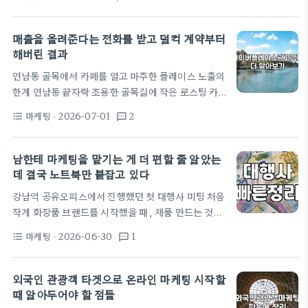
부터 시작해서 인스타그램 스폰서 광고까지 다 깔아야
니지(DOOH)까지 다양하게 분류할 수 있습니다. 각
한다는데, 혼자서 상세페이지 만들고 택배 싸는 와중
매체마다…
에 광고 시스템까지 들여다볼 엄두가 안 났다. 그래서
매출을 올려준다는 전화를 받고 덜컥 계약부터
처음엔 대행사를 알아봤다. 포털에 검색하면 나오는
해버린 결과
대행사 몇 군데에 전화를 돌려봤는데, 대부분 월 광고
연남동 골목에서 카페를 열고 마주한 플레이스 노출의
비가 최소 300만 원 이상은 되어야 관리가 들어간다
한계 연남동 끝자락 조용한 골목길에 작은 로스팅 카
는 식이었다. 우리가 책정한 초반 예산은 월 150만 원
페를 열었을 때만 해도, 커피 맛만 좋으면 손님들이 알
남짓이었는데, 이 정도 금액으로는 전담 마케터가 붙
마케팅
· 2026-07-01
2
format_list_bulleted
textsms
아서 찾아올 줄 알았다. 하지만 현실은 냉정했다. 지도
기도 어렵고 그냥 기본적인 세팅만…
앱에 우리 가게 이름을 검색해도 저 뒤편 페이지에 처
박혀 있었고, 하루 종일 매장을 지켜봐야 손님이 대여
남한테 마케팅을 맡기는 게 더 편할 줄 알았는
섯 명 남짓이었다. 인근 직장인들을 타겟으로 삼으려
데 결국 노트북만 붙잡고 있다
고 지도 등록도 새로 하고 메뉴 사진도 예쁘게 올렸지
강남역 공유오피스에서 진행했던 첫 대행사 미팅 처음
만 조회수는 도무지 오르지 않았다. 매일 아침 혼자 노
작게 화장품 브랜드를 시작했을 때, 제품 만드는 것보
트북을 켜고 블로그 리뷰를 찾아보거나 스마트플레이
다 알리는 게 몇 배는 더 어렵다는 걸 뼈저리게 느꼈
스 설정을 만지작거리는 게 일과가 되었는데, 시간만
마케팅
· 2026-06-30
1
format_list_bulleted
textsms
다. 지인들을 동원해서 파는 것도 한계가 있었고, 결국
가고…
제대로 된 광고를 돌려야겠다는 결론에 도달했다. 검
색창에 광고검색이나 화장품마케팅을 쳐보니 온통 대
외국인 관광객 타겟으로 온라인 마케팅 시작할
행사 광고뿐이었고, 글마다 자기들이 매출을 몇 백 퍼
때 알아두어야 할 점들
센트 올려줬다는 뻔한 이야기만 가득했다. 답답한 마