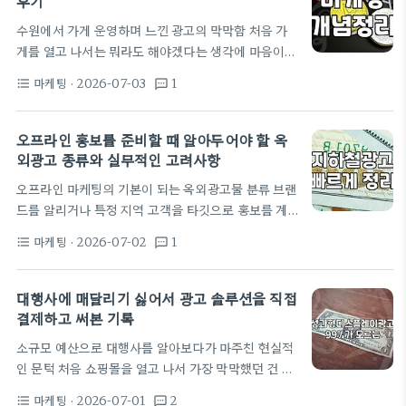
후기
대만큼 나오지 않는 경우가 허다합니다. 광고 세팅, 생
수원에서 가게 운영하며 느낀 광고의 막막함 처음 가
각보다 훨씬 귀찮은 과정 네이버 쇼핑검색광고를 처음
게를 열고 나서는 뭐라도 해야겠다는 생각에 마음이
시도할 때 가장 흔히 하는 실수는 무턱대고 노출 순위
급했다. 주변에 광고 대행사라고 부르는 곳들이 워낙
에만 집착하는 겁니다. 저도 초창기에는 1~3위 안에
마케팅
· 2026-07-03
1
format_list_bulleted
textsms
많아서 어디서부터 손을 대야 할지 모르겠더라. 일단
무조건 들고 싶어서 입찰가를…
수원 지역에서 광고 좀 한다 하는 곳 몇 군데에 전화를
돌려봤는데, 다들 하나같이 '지역 기반 마케팅'이니
오프라인 홍보를 준비할 때 알아두어야 할 옥
'브랜딩'이니 하는 거창한 말들을 늘어놓았다. 솔직히
외광고 종류와 실무적인 고려사항
나는 당장 오늘 내일 손님 한 명이라도 더 들어오는 게
오프라인 마케팅의 기본이 되는 옥외광고물 분류 브랜
중요했지, 브랜딩까지는 생각할 여유가 없었거든. 그
드를 알리거나 특정 지역 고객을 타깃으로 홍보를 계
러다 보니 대행사에서 제안하는 비용도 꽤 부담스럽게
획할 때 가장 먼저 고민하게 되는 것이 오프라인 매체
느껴졌다. 대략 월 50만 원에서 많게는 200만 원까
마케팅
· 2026-07-02
1
format_list_bulleted
textsms
입니다. 온라인광고가 대세라고는 하지만 여전히 특
지…
정 공간을 점유하고 대중에게 지속적으로 노출되는 방
식은 고유한 신뢰감을 주기 때문입니다. 우리가 길거
대행사에 매달리기 싫어서 광고 솔루션을 직접
리나 대중교통 이용 시 흔히 접하는 옥외광고물은 설
결제하고 써본 기록
치 방식과 매체의 성격에 따라 종류가 매우 다양합니
소규모 예산으로 대행사를 알아보다가 마주친 현실적
다. 가장 전통적인 빌보드 야립 광고부터 버스나 지하
인 문턱 처음 쇼핑몰을 열고 나서 가장 막막했던 건 역
철광고 같은 교통광고, 상가 건물 외벽을 차지하는 전
시 마케팅이었다. 주변에서는 일단 네이버 검색광고
광판 광고, 그리고 디지털 기술을 접목한 디지털 사이
마케팅
· 2026-07-01
2
format_list_bulleted
textsms