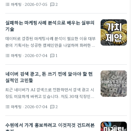
MCN(유튜버 소속사)과의 계약입니다. 결론부터 말
락에 혹했던 그날들 가게를 오픈하고 한 달쯤 지났을
마케팅
· 2026-07-05
2
format_list_bulleted
textsms
하자면, '무조건 들어가는 게 좋다'는 말은 절반은 맞
까. 어떻게 알았는지…
고 절반은 틀립니다. 저도 30대 중반 직장인 생활을
병행하며 유튜브를 운영했을 때, 광고가 들어오기 시
실패하는 마케팅사례 분석으로 배우는 실무의
작하니까 덜컥 겁부터 났습니다. 과연 20~30%의 수
기술
수료를 떼어주면서까지 소속사를 끼는 게 맞을까 고민
데이터로 검증된 마케팅사례 분석이 필요한 이유 대부
했죠. 실제로 제 지인은 채널 구독자가 10만 명이 넘
분의 기획서는 성공한 캠페인만을 나열하며 화려한 성
어가자마자 대형 기획사와 계약했는데, 막상 뚜껑을
과를 포장하는 데 급급하다. 실무 현장에서 매일 고군
열어보니 영상 편집 지원보다는 저작권 관리나 정산
마케팅
· 2026-07-04
1
format_list_bulleted
textsms
분투하는 브랜드마케터 입장에서는 그런 성공담보다
문제로 스트레스만 더 받더군요. '이게 맞나' 싶은…
실패한 마케팅사례를 해부하는 것이 훨씬 가치 있다.
왜 6000만 달러를 투입한 구글의 검색 엔진 최적화
네이버 검색 광고, 돈 쓰기 전에 알아야 할 현
전략이 특정 시점에서 레딧 데이터 활용으로 방향을
실적인 고민들
틀었는지 파악하는 것이 우선이다. 성공은 우연일 수
최근 네이버가 AI 검색으로 전환하면서 검색 광고 시
있지만, 실패는 구체적인 지점에서 발생하기 때문이
장도 미묘하게 바뀌고 있습니다. 저도 30대 직장인으
다. 시장에 쏟아지는 수많은 마케팅 이론은 막상 실무
로서 업무상 네이버 쇼핑검색광고나 파워링크를 집행
에 적용하면 예상치 못한 난관에 봉착한다. 특히나 AI
마케팅
· 2026-07-04
2
format_list_bulleted
textsms
해 본 경험이 있는데, 솔직히 말하면 매뉴얼대로 광고
가 고객 여정을 변화시키는 지금 시점에는 과거의 성
를 세팅하고 끝나는 경우는 거의 없더군요. 많은 분이
공…
'네이버 키워드'만 잘 잡으면 매출이 터질 거라 생각하
수원에서 가게 홍보하려고 이것저것 건드려본
지만, 실상은 광고비만 소진하고 실제 구매 전환은 기