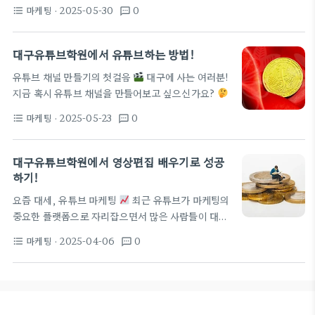
아야 할 정보들이 있습니다. 요즘 같은 시대에 유튜브
이너, 스타트업 운영자, 그리고 한정된 예산으로 최대
마케팅
· 2025-05-30
0
format_list_bulleted
textsms
는 가장 핫한 트렌드이죠! 유튜버가 되려면 우선 프리
효과를 내고자 하는 팀 리더가 꼽힌다.…
미어프로학원에서 영상 편집 기술을 익혀야 합니다.
여기에 대한 수요가 폭발적으로 늘고 있습니다. 유
대구유튜브학원에서 유튜브하는 방법!
튜브 콘텐츠의 퀄리티는 시청자의 관심을 끌는데 중요
유튜브 채널 만들기의 첫걸음
대구에 사는 여러분!
한 요소입니다. 유튜브 크리에이터가 되려는 사람들
지금 혹시 유튜브 채널을 만들어보고 싶으신가요?
을 위한 팁! 주제 선정: 무엇을 다룰 것인지 고민하세
유튜브는 이제 누구나 이용할 수 있는 컨텐츠 플랫폼
요. 촬영 및 편집 기술: 영상 퀄리티가 중요합니다. 프
마케팅
· 2025-05-23
0
format_list_bulleted
textsms
으로, 자신의 꿈이나 취미를 많은 사람들과 공유할 수
리미어 프로를 배우는 것은 기본! 마케팅 전략: 대구유
있는 훌륭한 도구입니다. 특히 대구유튜브학원은 이
튜브학원에서 배운 팁을 활용해보세요. 대구에서 유
꿈을 이루도록 도와주는 공간입니다. 유튜브하는방법
대구유튜브학원에서 영상편집 배우기로 성공
튜브…
에 대해 완벽하게 알고 싶다면, 전문적인 교육을 받는
하기!
것이 좋습니다. 유튜브 채널 만들기를 원하신다면, 다
요즘 대세, 유튜브 마케팅
최근 유튜브가 마케팅의
양한 강의와 커리큘럼이 준비된 유튜브크리에이터아
중요한 플랫폼으로 자리잡으면서 많은 사람들이 대구
카데미에서 시작하세요!
대구 유튜브 크리에이터
유튜브학원 같은 전문 학원에서 영상편집배우기를 시
아카데미의 특징 대구유튜브학원에서 제공하는 프로
마케팅
· 2025-04-06
0
format_list_bulleted
textsms
작하고 있습니다. 유튜브 마케팅은 단순한 콘텐츠 제
그램은 기본적인 촬영 기술부터 편집, 홍보 전략까지
작을 넘어, 브랜드의 성공을 좌우하는 핵심 요소로 여
다룹니다. 이를 통해 여러분은 자신의…
겨집니다. 대구유튜브학원의 중요성
대구유튜브
학원은 최신 트렌드와 기술을 배우고, 실질적인 영상
편집 능력을 기를 수 있는 최적의 장소입니다. 예를 들