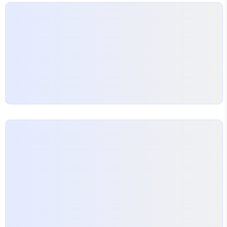
어, 영상 편집을 배우면서 컴퓨터영상편집 소프트웨
어에 대한 이해도를 높일 수 있습니다. 전문가로부터
다양한 팁과 노하우를 배우는 것도 큰 도움이 되죠. 온
라인 쇼핑몰과 유튜브의 만남
현재 온라인쇼핑몰
창업이 열풍을 일으키고 있습니다.…