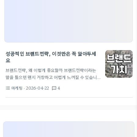
성공적인 브랜드전략, 이것만은 꼭 알아두세
요
브랜드전략, 왜 이렇게 중요할까 브랜드전략이라는
말을 들으면 왠지 거창하고 어렵게 느껴질 수 있습니
다. 하지만 결국 브랜드전략은 고객의 머릿속에 우리
마케팅
· 2026-04-22
4
format_list_bulleted
textsms
브랜드를 어떻게 각인시킬 것인가에 대한 구체적인 계
획입니다. 단순히 제품을 잘 만드는 것을 넘어, 고객이
우리 브랜드를 선택해야 하는 이유, 그리고 그 경험을
통해 어떤 감정을 느끼게 할 것인지 디자인하는 과정
이지요. 예를 들어, 많은 사람들이 ‘청정’하면 떠올리
는 뉴질랜드 건강식품 브랜드 하이웰코리아가 가정의
달을 맞아 마누카꿀과 초유 선물 세트를 선보인 것은